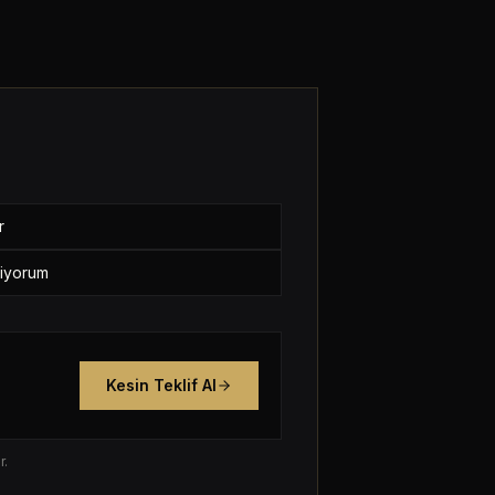
r
tiyorum
Kesin Teklif Al
r.