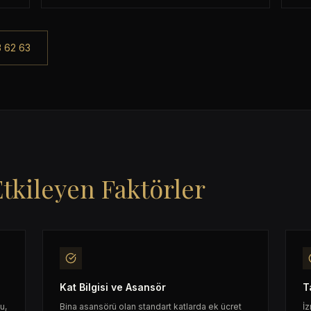
 62 63
Etkileyen Faktörler
Kat Bilgisi ve Asansör
T
u,
Bina asansörü olan standart katlarda ek ücret
İz