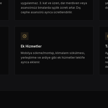
ne
uygulanmaz. 3. kat ve üzeri, dar merdiven veya
şe
asansörsüz binalarda işçilik ücreti artar. Dış
do
cephe asansörü ayrıca ücretlendirilir.
Ek Hizmetler
T
Mobilya sökme/montajı, klimaların sökülmesi,
Ay
yerleştirme ve ardiye gibi ek hizmetler teklife
ve
ayrıca eklenir.
re
d