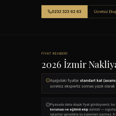
0232 323 62 63
Ücretsiz Eksp
FIYAT REHBERI
2026 İzmir Nakliy
Aşağıdaki fiyatlar
standart kat (asansö
ücretsiz ekspertiz sonrası yazılı olarak 
Piyasada daha düşük fiyat gördüyseniz: bu 
koruması ve eğitimli ekip
dahildir — sigorta
rakamlar genellikle bu kalemleri içermez. K-3 