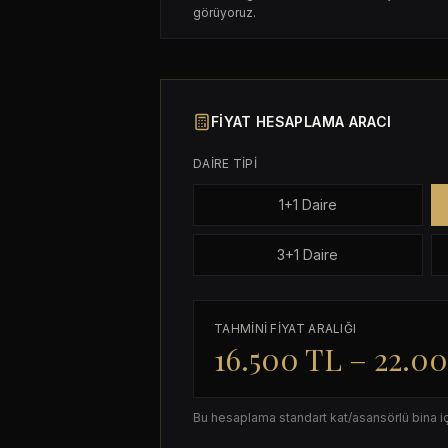
görüyoruz.
FIYAT HESAPLAMA ARACI
DAIRE TIPI
1+1 Daire
3+1 Daire
TAHMINI FIYAT ARALIĞI
16.500 TL
–
22.0
Bu hesaplama standart kat/asansörlü bina için