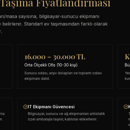
Taşıma Fiyatlandırması
ışan/masa sayısına, bilgisayar-sunucu ekipmanı
belirlenir. Standart ev taşımasından farklı olarak
.
16.000 – 30.000 TL
K
Orta Ölçekli Ofis (10-30 kişi)
Bü
Sunucu odası, arşiv dolapları ve toplantı odası
Yer
ekipmanı dahil.
kur
IT Ekipmanı Güvencesi
ıma
Bilgisayar, sunucu ve ağ ekipmanları antistatik
T
an
özel ambalajla taşınır, kablolar etiketlenir.
s