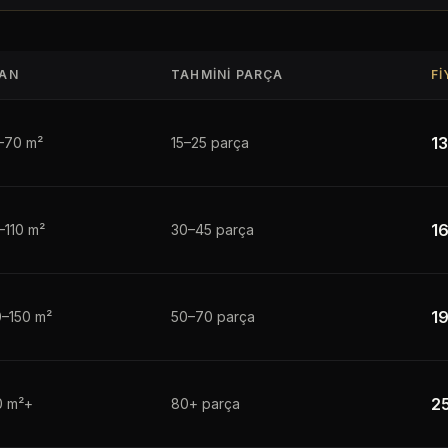
AN
TAHMINI PARÇA
FI
1
–70 m²
15–25 parça
1
–110 m²
30–45 parça
1
0–150 m²
50–70 parça
2
0 m²+
80+ parça