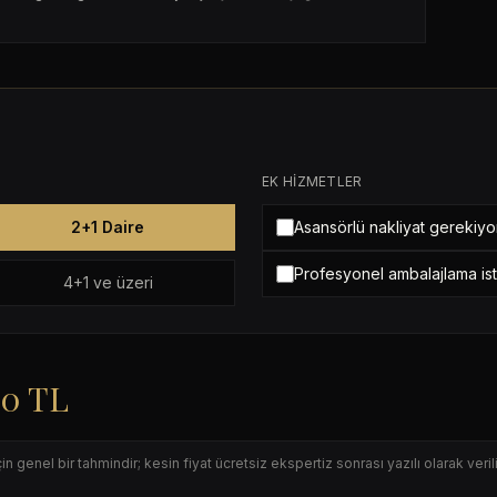
EK HIZMETLER
2+1 Daire
Asansörlü nakliyat gerekiyo
Profesyonel ambalajlama is
4+1 ve üzeri
00 TL
 genel bir tahmindir; kesin fiyat ücretsiz ekspertiz sonrası yazılı olarak verili