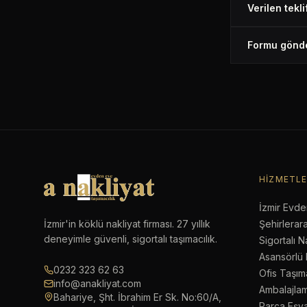
Verilen tekli
Formu gönde
HIZMETL
İzmir Evde
İzmir'in köklü nakliyat firması. 27 yıllık
Şehirlerara
deneyimle güvenli, sigortalı taşımacılık.
Sigortalı N
Asansörlü 
0232 323 62 63
Ofis Taşıma
info@anakliyat.com
Ambalajlam
Bahariye, Şht. İbrahim Er Sk. No:60/A,
Parça Eşy