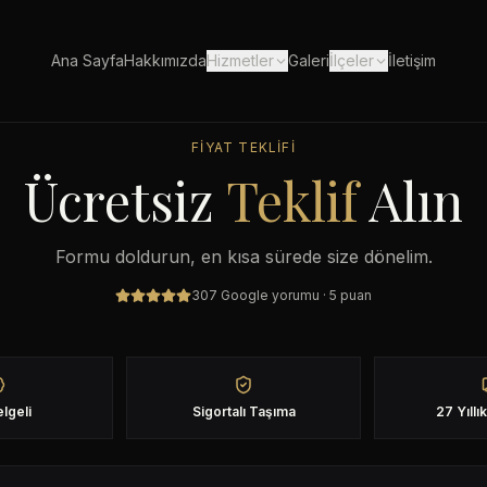
Ana Sayfa
Hakkımızda
Hizmetler
Galeri
İlçeler
İletişim
FIYAT TEKLIFI
Ücretsiz
Teklif
Alın
Formu doldurun, en kısa sürede size dönelim.
307
Google yorumu ·
5
puan
lgeli
Sigortalı Taşıma
27 Yıll