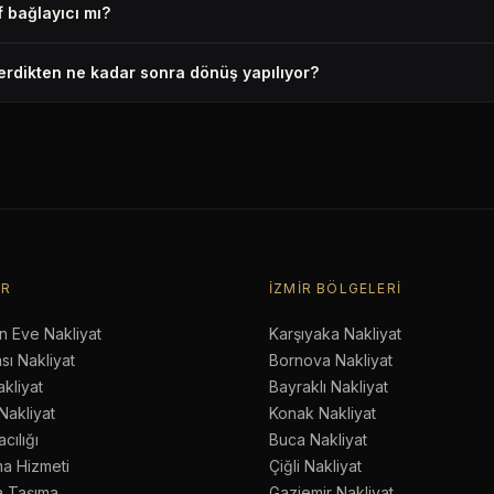
f bağlayıcı mı?
rdikten ne kadar sonra dönüş yapılıyor?
ER
İZMIR BÖLGELERI
n Eve Nakliyat
Karşıyaka Nakliyat
sı Nakliyat
Bornova Nakliyat
akliyat
Bayraklı Nakliyat
Nakliyat
Konak Nakliyat
cılığı
Buca Nakliyat
a Hizmeti
Çiğli Nakliyat
a Taşıma
Gaziemir Nakliyat